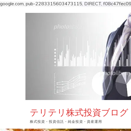
google.com, pub-2283315603473115, DIRECT, f08c47fec0
コ
ン
テ
ン
ツ
へ
ス
キ
ッ
プ
テリテリ株式投資ブログ
株式投資・投資信託・純金投資・資産運用