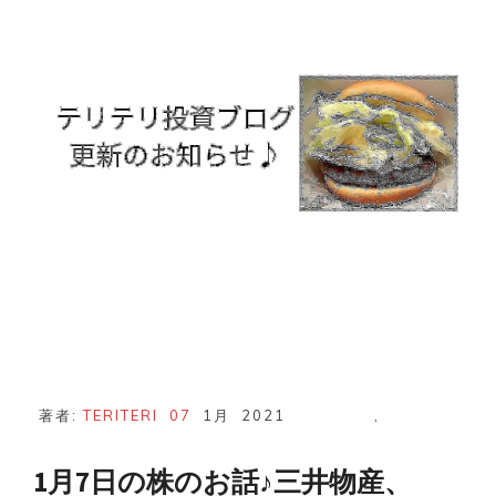
お
話
♪
日
経
平
均
株
価
爆
上
げ！
買
い
増
し
し
ま
し
た！
著者:
TERITERI
07
1月
2021
,
1月7日の株のお話♪三井物産、