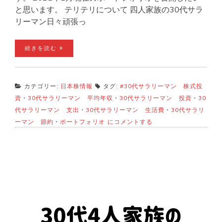
と思います。 テリテリについて 四人家族の30代サラ
リーマン日々頑張っ
続きを読む
カテゴリー:
日本株情報
タグ:
#30代サラリーマン 株式投
資
・
30代サラリーマン 平均年収
・
30代サラリーマン 投資
・
30
代サラリーマン 支出
・
30代サラリーマン 生活費
・
30代サラリ
テ
ーマン 節約
・
ポートフォリオ
にコメントする
リ
テ
リ
ポ
ー
ト
フ
ォ
リ
オ
公