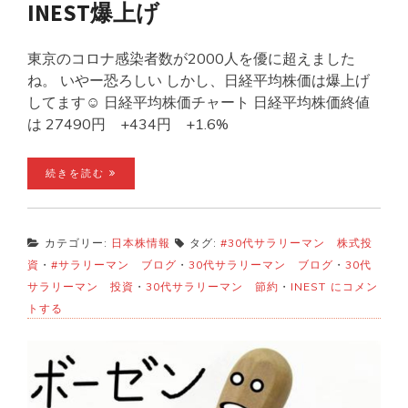
INEST爆上げ
東京のコロナ感染者数が2000人を優に超えました
ね。 いやー恐ろしい しかし、日経平均株価は爆上げ
してます☺️ 日経平均株価チャート 日経平均株価終値
は 27490円 +434円 +1.6%
続きを読む
カテゴリー:
日本株情報
タグ:
#30代サラリーマン 株式投
資
・
#サラリーマン ブログ
・
30代サラリーマン ブログ
・
30代
1
サラリーマン 投資
・
30代サラリーマン 節約
・
INEST
にコメン
月
トする
7
日
の
株
の
お