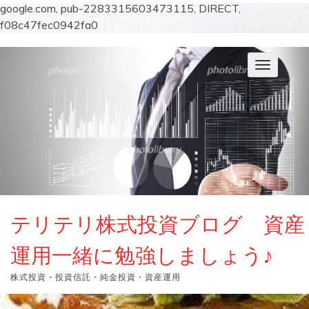
google.com, pub-2283315603473115, DIRECT,
f08c47fec0942fa0
コ
ン
ナ
テ
ビ
ン
ゲ
ー
ツ
シ
へ
ョ
ス
ン
キ
を
切
ッ
り
プ
替
え
テリテリ株式投資ブログ 資産
運用一緒に勉強しましょう♪
株式投資・投資信託・純金投資・資産運用