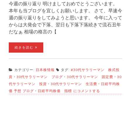
今週の振り返り 明けましておめでとうございます。
本年も当ブログを宜しくお願いします。 さて、早速今
週の振り返りをしてみようと思います。 今年に入って
からは大発会で下落、翌日も下落下落続きで流石丑年
だなぁ 相場の格言の【
続きを読む
カテゴリー:
日本株情報
タグ:
#30代サラリーマン 株式投
資
・
30代サラリーマン ブログ
・
30代サラリーマン 固定費
・
30
代サラリーマン 投資
・
30代サラリーマン 生活費
・
日経平均株
日
価 予想 ブログ
・
日経平均株価 指標
にコメントする
経
平
均
株
価
来
週