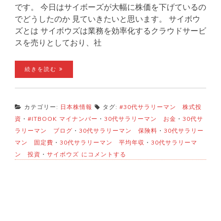
です。 今日はサイボーズが大幅に株価を下げているの
でどうしたのか 見ていきたいと思います。 サイボウ
ズとは サイボウズは業務を効率化するクラウドサービ
スを売りとしており、社
続きを読む
カテゴリー:
日本株情報
タグ:
#30代サラリーマン 株式投
資
・
#ITBOOK マイナンバー
・
30代サラリーマン お金
・
30代サ
ラリーマン ブログ
・
30代サラリーマン 保険料
・
30代サラリー
マン 固定費
・
30代サラリーマン 平均年収
・
30代サラリーマ
サ
ン 投資
・
サイボウズ
にコメントする
イ
ボ
ウ
ズ
暴
落