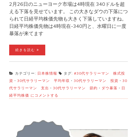
2月26日のニューヨーク市場は4時現在 340ドルを超
える下落を見せています。 この大きなダウの下落につ
られて日経平均株価先物も大きく下落していますね。
日経平均株価先物は4時現在-340円と、水曜日に一度
暴落が来てます
続きを読む
カテゴリー:
日本株情報
タグ:
#30代サラリーマン 株式投
資
・
30代サラリーマン 平均年収
・
30代サラリーマン 投資
・
30
代サラリーマン 支出
・
30代サラリーマン 節約
・
ダウ暴落
・
日
ダ
経平均株価
にコメントする
ウ
暴
落
日
経
も
暴