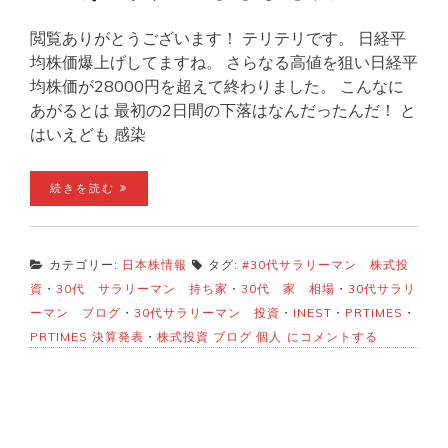
閲覧ありがとうございます！ テリテリです。 日経平
均株価爆上げしてますね。 さらなる高値を狙い日経平
均株価が28000円を超えて終わりました。 こんなに
あがるとは 最初の2日間の下落はなんだったんだ！ と
はいえども 感染
続きを読む
カテゴリー:
日本株情報
タグ:
#30代サラリーマン 株式投
資
・
30代 サラリーマン 持ち家
・
30代 家 相場
・
30代サラリ
ーマン ブログ
・
30代サラリーマン 投資
・
INEST
・
PRTIMES
・
1
PRTIMES 決算発表
・
株式投資 ブログ 個人
にコメントする
月
8
日
の
株
の