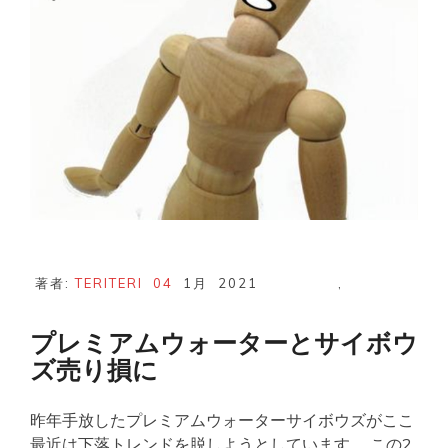
話
♪
三
井
物
産、
INEST
爆
上
げ
著者:
TERITERI
04
1月
2021
,
プレミアムウォーターとサイボウ
ズ売り損に
昨年手放したプレミアムウォーターサイボウズがここ
最近は下落トレンドを脱しようとしています。 この2