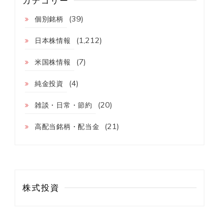
カテゴリー
マ
ン
(39)
個別銘柄
の
家
計
(1,212)
日本株情報
簿
(7)
米国株情報
(4)
純金投資
(20)
雑談・日常・節約
(21)
高配当銘柄・配当金
株式投資