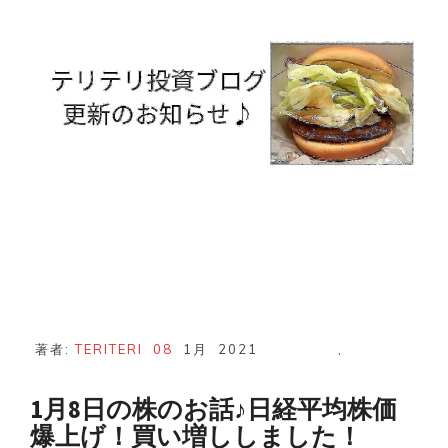
ど
う
な
る？
著者:
TERITERI
08
1月
2021
,
1月8日の株のお話♪日経平均株価
爆上げ！買い増ししました！