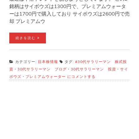
銘柄はサイボウズは1300円で、プレミアムウォータ
ーは1700円で購入しており サイボウズは2600円で売
却 プレミアムウ
続きを読む
カテゴリー:
日本株情報
タグ:
#30代サラリーマン 株式投
資
・
30代サラリーマン ブログ
・
30代サラリーマン 投資
・
サイ
プ
ボウズ
・
プレミアムウォーター
にコメントする
レ
ミ
ア
ム
ウ
ォ
ー
タ
ー
と
サ