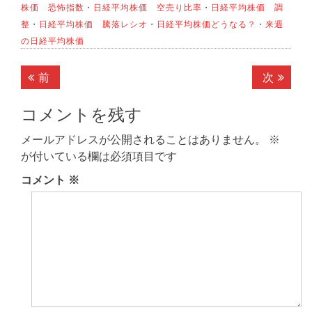
株価 恐怖指数
・
日経平均株価 空売り比率
・
日経平均株価 調
整
・
日経平均株価 騰落レシオ
・
日経平均株価どうなる？
・
来週
の日経平均株価
投
前
次
前
次
稿
の
の
記
記
コメントを残す
ナ
事:
事:
ビ
メールアドレスが公開されることはありません。
※
が付いている欄は必須項目です
ゲ
コメント
※
ー
シ
ョ
ン