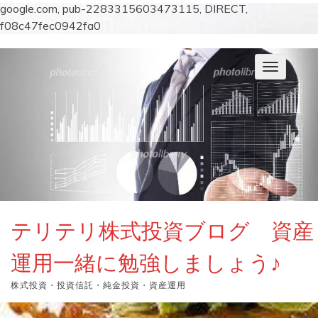
google.com, pub-2283315603473115, DIRECT,
f08c47fec0942fa0
コ
ン
ナ
テ
ビ
ン
ゲ
ー
ツ
シ
へ
ョ
ス
ン
キ
を
切
ッ
り
プ
替
え
テリテリ株式投資ブログ 資産
運用一緒に勉強しましょう♪
株式投資・投資信託・純金投資・資産運用