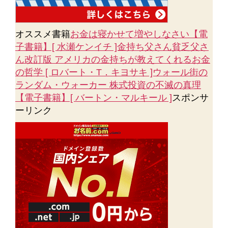
オススメ書籍
お金は寝かせて増やしなさい【電
子書籍】[ 水瀬ケンイチ ]金持ち父さん貧乏父さ
ん改訂版 アメリカの金持ちが教えてくれるお金
の哲学 [ ロバート・T．キヨサキ ]ウォール街の
ランダム・ウォーカー 株式投資の不滅の真理
【電子書籍】[ バートン・マルキール ]
スポンサ
ーリンク