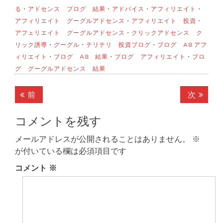
る
・
アドセンス ブログ 結果
・
アドバイス
・
アフィリエイト
・
アフィリエイト グーグルアドセンス
・
アフィリエイト 投資
・
アフェリエイト グーグルアドセンス
・
クリックアドセンス ク
リック誘導
・
グーグル
・
テリテリ 投資ブログ
・
ブログ A8 アフ
ィリエイト
・
ブログ A8 結果
・
ブログ アフィリエイト
・
ブロ
グ グーグルアドセンス 結果
投
前
次
前
次
稿
の
の
記
記
コメントを残す
ナ
事:
事:
ビ
メールアドレスが公開されることはありません。
※
が付いている欄は必須項目です
ゲ
コメント
※
ー
シ
ョ