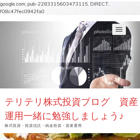
google.com, pub-2283315603473115, DIRECT,
f08c47fec0942fa0
コ
ン
ナ
テ
ビ
ン
ゲ
ー
ツ
シ
へ
ョ
ス
ン
キ
を
切
ッ
り
プ
替
え
テリテリ株式投資ブログ 資産
運用一緒に勉強しましょう♪
株式投資・投資信託・純金投資・資産運用