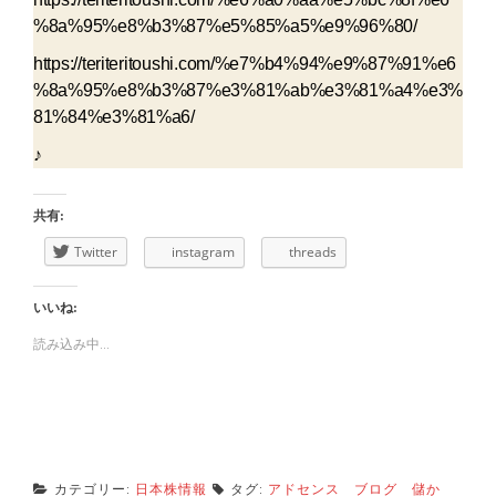
%8a%95%e8%b3%87%e5%85%a5%e9%96%80/
https://teriteritoushi.com/%e7%b4%94%e9%87%91%e6
%8a%95%e8%b3%87%e3%81%ab%e3%81%a4%e3%
81%84%e3%81%a6/
♪
共有:
Twitter
instagram
threads
いいね:
読み込み中...
カテゴリー:
日本株情報
タグ:
アドセンス ブログ 儲か