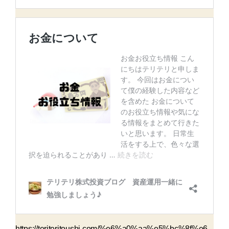
https://teriteritoushi.com/%e6%a0%aa%e5%bc%8f%e6