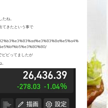
したね。
出てきたという事で
2/%e3%82%b3%e3%83%ad%e3%83%8a%e5%a4%
e5%bf%b5%e3%80%80/
でビビってましたが
ね。