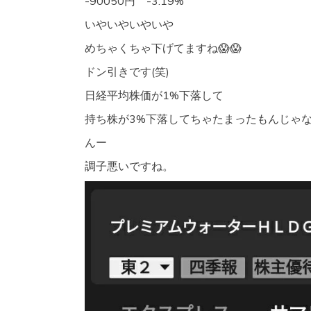
-90050円 -3.19%
いやいやいやいや
めちゃくちゃ下げてますね😱😱
ドン引きです(笑)
日経平均株価が1%下落して
持ち株が3%下落してちゃたまったもんじゃ
んー
調子悪いですね。