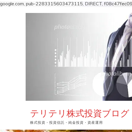
google.com, pub-2283315603473115, DIRECT, f08c47fec0
コ
ン
テ
ン
ツ
へ
ス
キ
ッ
プ
テリテリ株式投資ブログ
株式投資・投資信託・純金投資・資産運用