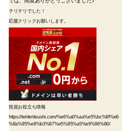
では、閲覧ありがとうございました♪
テリテリでした！
応援クリックお願いします。
投資お役立ち情報
https://teriteritoushi.com/%e6%a0%aa%e5%bc%8f%e6
%8a%95%e8%b3%87%e5%85%a5%e9%96%80/