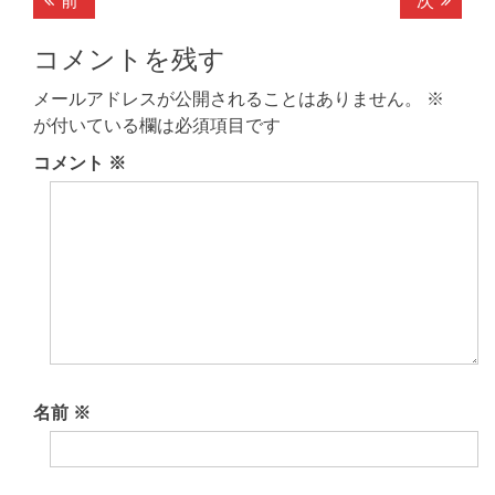
稿
の
の
記
記
コメントを残す
ナ
事:
事:
ビ
メールアドレスが公開されることはありません。
※
が付いている欄は必須項目です
ゲ
コメント
※
ー
シ
ョ
ン
名前
※