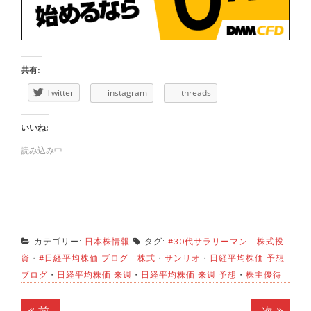
共有:
Twitter
instagram
threads
いいね:
読み込み中...
カテゴリー:
日本株情報
タグ:
#30代サラリーマン 株式投
資
・
#日経平均株価 ブログ 株式
・
サンリオ
・
日経平均株価 予想
ブログ
・
日経平均株価 来週
・
日経平均株価 来週 予想
・
株主優待
投
前
次
前
次