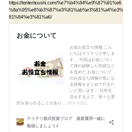
https://teriteritoushi.com/%e7%b4%94%e9%87%91%e6
%8a%95%e8%b3%87%e3%81%ab%e3%81%a4%e3%
81%84%e3%81%a6/