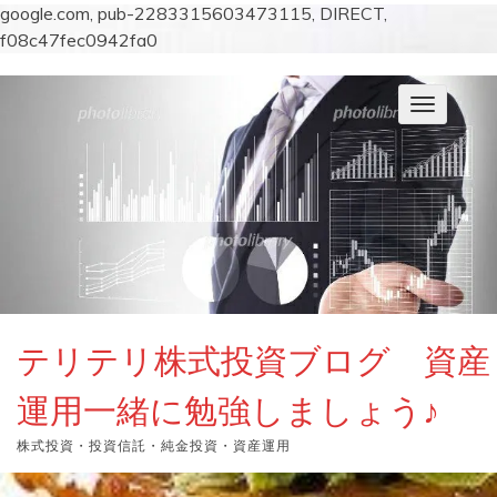
google.com, pub-2283315603473115, DIRECT,
f08c47fec0942fa0
コ
ン
ナ
テ
ビ
ン
ゲ
ー
ツ
シ
へ
ョ
ス
ン
キ
を
切
ッ
り
プ
替
え
テリテリ株式投資ブログ 資産
運用一緒に勉強しましょう♪
株式投資・投資信託・純金投資・資産運用