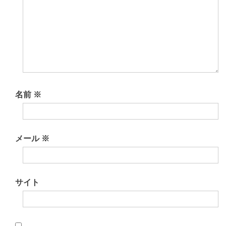
シ
ョ
ン
名前
※
メール
※
サイト