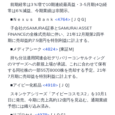
前期経常は3％増で10期連続最高益・3-5月期(4Q)経
常は6％減益、今期業績は非開示。
■Ｎｅｘｕｓ Ｂａｎｋ
<4764>
[ＪＱＧ]
子会社のSAMURAI証券とSAMURAI ASSET
FINANCEの全株式売却に伴い、21年12月期第2四半
期に売却益約7.5億円を特別利益に計上する。
■メディアシーク
<4824>
[東証Ｍ]
持ち分法適用関連会社デリバリーコンサルティング
のマザーズへの新規上場が承認。これに合わせて保有
する同社株の一部55万8000株を売却する予定。21年
7月期に売却益を特別利益に計上する。
■アイビー化粧品
<4918>
[ＪＱ]
スキンケアシリーズ「アイビーコスモス2」を10月1
日に発売。今期に売上高約12億円を見込む。通期業績
予想には織り込み済み。
■リプロセル
<4978>
[ＪＱＧ]