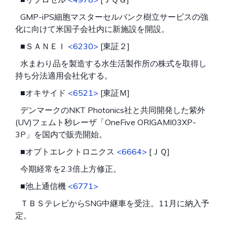
GMP-iPS細胞マスターセルバンク樹立サービスの強
化に向けて米国子会社内に新施設を開設。
■ＳＡＮＥＩ
<6230>
[東証２]
水まわり品を製造する水生活製作所の株式を取得し
持ち分法適用会社化する。
■オキサイド
<6521>
[東証Ｍ]
デンマークのNKT Photonics社と共同開発した紫外
(UV)フェムト秒レーザ「OneFive ORIGAMI03XP-
3P」を国内で販売開始。
■オプトエレクトロニクス
<6664>
[ＪＱ]
今期経常を2.3倍上方修正。
■池上通信機
<6771>
ＴＢＳテレビからSNG中継車を受注。11月に納入予
定。