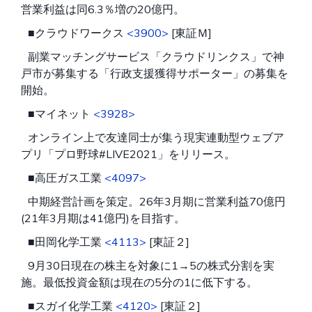
営業利益は同6.3％増の20億円。
■クラウドワークス
<3900>
[東証Ｍ]
副業マッチングサービス「クラウドリンクス」で神
戸市が募集する「行政支援獲得サポーター」の募集を
開始。
■マイネット
<3928>
オンライン上で友達同士が集う現実連動型ウェブア
プリ「プロ野球#LIVE2021」をリリース。
■高圧ガス工業
<4097>
中期経営計画を策定。26年3月期に営業利益70億円
(21年3月期は41億円)を目指す。
■田岡化学工業
<4113>
[東証２]
9月30日現在の株主を対象に1→5の株式分割を実
施。最低投資金額は現在の5分の1に低下する。
■スガイ化学工業
<4120>
[東証２]