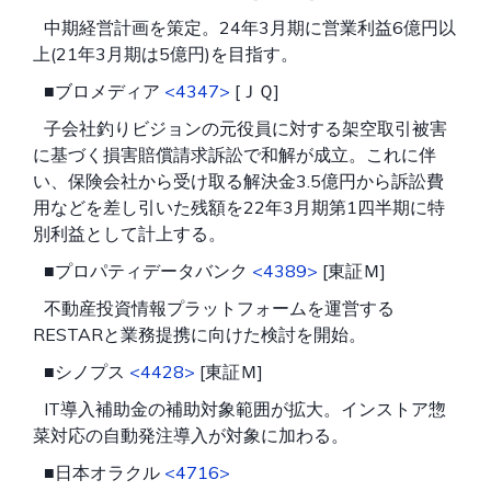
中期経営計画を策定。24年3月期に営業利益6億円以
上(21年3月期は5億円)を目指す。
■ブロメディア
<4347>
[ＪＱ]
子会社釣りビジョンの元役員に対する架空取引被害
に基づく損害賠償請求訴訟で和解が成立。これに伴
い、保険会社から受け取る解決金3.5億円から訴訟費
用などを差し引いた残額を22年3月期第1四半期に特
別利益として計上する。
■プロパティデータバンク
<4389>
[東証Ｍ]
不動産投資情報プラットフォームを運営する
RESTARと業務提携に向けた検討を開始。
■シノプス
<4428>
[東証Ｍ]
IT導入補助金の補助対象範囲が拡大。インストア惣
菜対応の自動発注導入が対象に加わる。
■日本オラクル
<4716>