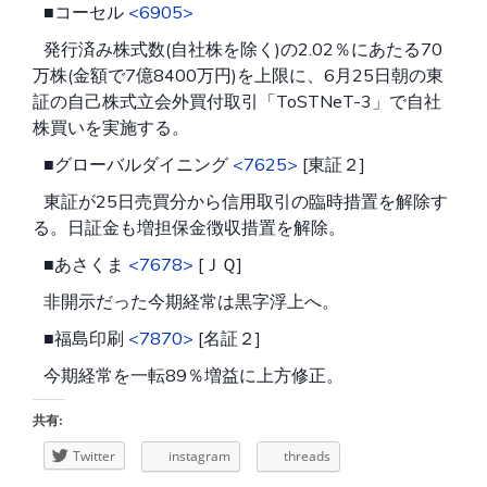
■コーセル
<6905>
発行済み株式数(自社株を除く)の2.02％にあたる70
万株(金額で7億8400万円)を上限に、6月25日朝の東
証の自己株式立会外買付取引「ToSTNeT-3」で自社
株買いを実施する。
■グローバルダイニング
<7625>
[東証２]
東証が25日売買分から信用取引の臨時措置を解除す
る。日証金も増担保金徴収措置を解除。
■あさくま
<7678>
[ＪＱ]
非開示だった今期経常は黒字浮上へ。
■福島印刷
<7870>
[名証２]
今期経常を一転89％増益に上方修正。
共有:
Twitter
instagram
threads