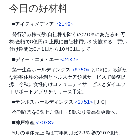
今日の好材料
■アイティメディア
<2148>
発行済み株式数(自社株を除く)の2.0％にあたる40万
株(金額で8億円)を上限に自社株買いを実施する。買い
付け期間は8月1日から10月31日まで。
■ディー・エヌ・エー
<2432>
第一生命ホールディングス
<8750>
とDXによる新た
な顧客体験の共創とヘルスケア領域サービスで業務提
携。今秋に女性向けコミュニティサービスとダイエッ
トサポートアプリをリリース予定。
■テンポスホールディングス
<2751>
[ＪＱ]
今期経常を6％上方修正・5期ぶり最高益更新へ。
■神戸物産
<3038>
5月の単体売上高は前年同月比2.8％増の307億円、