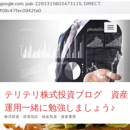
google.com, pub-2283315603473115, DIRECT,
f08c47fec0942fa0
コ
ン
ナ
テ
ビ
ン
ゲ
ー
ツ
シ
へ
ョ
ス
ン
キ
を
切
ッ
り
プ
替
え
テリテリ株式投資ブログ 資産
運用一緒に勉強しましょう♪
株式投資・投資信託・純金投資・資産運用