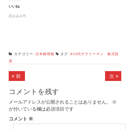
いいね:
読み込み中...
カテゴリー:
日本株情報
タグ:
#30代サラリーマン 株式投
資
投
前
次
前
次
稿
の
の
記
記
コメントを残す
ナ
事:
事:
ビ
メールアドレスが公開されることはありません。
※
が付いている欄は必須項目です
ゲ
コメント
※
ー