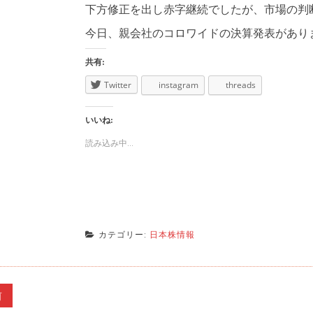
下方修正を出し赤字継続でしたが、市場の判
今日、親会社のコロワイドの決算発表があり
共有:
Twitter
instagram
threads
いいね:
読み込み中...
カテゴリー:
日本株情報
前
前
の