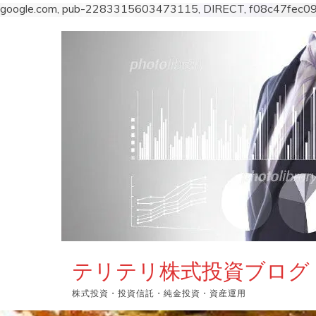
google.com, pub-2283315603473115, DIRECT, f08c47fec0
コ
ン
テ
ン
ツ
へ
ス
キ
ッ
プ
テリテリ株式投資ブログ
株式投資・投資信託・純金投資・資産運用