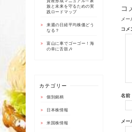
稿
資産形成マニュアル～家
族と未来を守るための実
コ
ナ
践ロードマップ
ビ
メー
来週の日経平均株価どう
ゲ
コメ
なる？
ー
富山に車でゴーゴー！海
シ
の幸に舌鼓🎶
ョ
ン
カテゴリー
名前
個別銘柄
日本株情報
メー
米国株情報