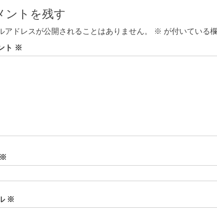
記
メントを残す
事:
ルアドレスが公開されることはありません。
※
が付いている欄
ント
※
※
ル
※