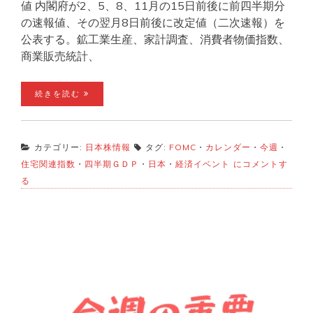
値 内閣府が2、5、8、11月の15日前後に前四半期分
の速報値、その翌月8日前後に改定値（二次速報）を
公表する。鉱工業生産、家計調査、消費者物価指数、
商業販売統計、
続きを読む
カテゴリー:
日本株情報
タグ:
FOMC
・
カレンダー
・
今週
・
今
住宅関連指数
・
四半期ＧＤＰ
・
日本
・
経済イベント
にコメントす
週
る
の
経
済
イ
ベ
ン
ト
♪