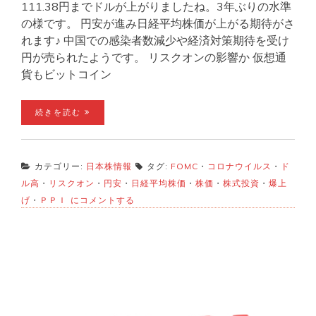
111.38円までドルが上がりましたね。3年ぶりの水準
の様です。 円安が進み日経平均株価が上がる期待がさ
れます♪ 中国での感染者数減少や経済対策期待を受け
円が売られたようです。 リスクオンの影響か 仮想通
貨もビットコイン
続きを読む
カテゴリー:
日本株情報
タグ:
FOMC
・
コロナウイルス
・
ド
ル高
・
リスクオン
・
円安
・
日経平均株価
・
株価
・
株式投資
・
爆上
円
げ
・
ＰＰＩ
にコメントする
安
進
む！
日
経
平
均
爆
上