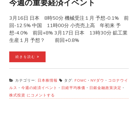
今週の重要経済イベント
3月16日 日本 8時50分 機械受注１月 予想-0.1% 前
回-12.5% 中国 11時00分 小売売上高 年初来 予
想-4.0% 前回+8% 3月17日 日本 13時30分 鉱工業
生産１月 予想？ 前回+0.8%
続きを読む
カテゴリー:
日本株情報
タグ:
FOMC
・
NYダウ
・
コロナウイ
ルス
・
今週の経済イベント
・
日経平均株価
・
日銀金融政策決定
・
今
株式投資
にコメントする
週
の
重
要
経
済
イ
ベ