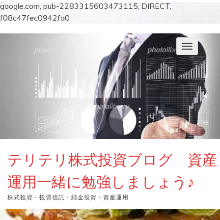
google.com, pub-2283315603473115, DIRECT,
f08c47fec0942fa0
コ
ン
ナ
テ
ビ
ン
ゲ
ー
ツ
シ
へ
ョ
ス
ン
キ
を
切
ッ
り
プ
替
え
テリテリ株式投資ブログ 資産
運用一緒に勉強しましょう♪
株式投資・投資信託・純金投資・資産運用