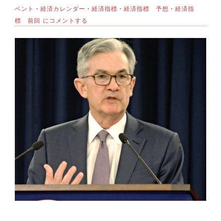
ベント
・
経済カレンダー
・
経済指標
・
経済指標 予想
・
経済指
標 前回
にコメントする