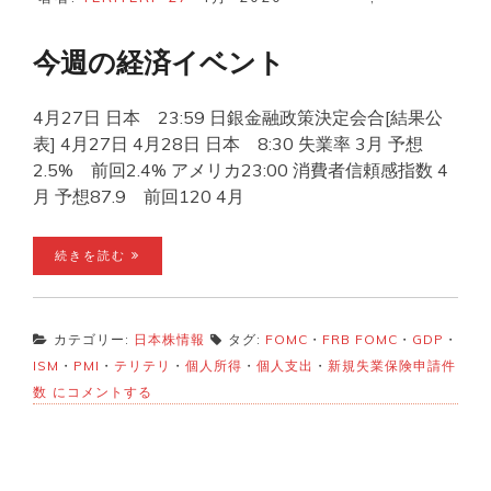
今週の経済イベント
4月27日 日本 23:59 日銀金融政策決定会合[結果公
表] 4月27日 4月28日 日本 8:30 失業率 3月 予想
2.5% 前回2.4% アメリカ23:00 消費者信頼感指数 4
月 予想87.9 前回120 4月
続きを読む
カテゴリー:
日本株情報
タグ:
FOMC
・
FRB FOMC
・
GDP
・
ISM
・
PMI
・
テリテリ
・
個人所得
・
個人支出
・
新規失業保険申請件
今
数
にコメントする
週
の
経
済
イ