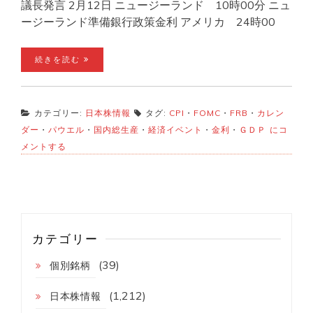
議長発言 2月12日 ニュージーランド 10時00分 ニュ
ージーランド準備銀行政策金利 アメリカ 24時00
続きを読む
カテゴリー:
日本株情報
タグ:
CPI
・
FOMC
・
FRB
・
カレン
今
ダー
・
パウエル
・
国内総生産
・
経済イベント
・
金利
・
ＧＤＰ
にコ
週
メントする
の
経
済
イ
ベ
ン
ト！
カテゴリー
(39)
個別銘柄
(1,212)
日本株情報