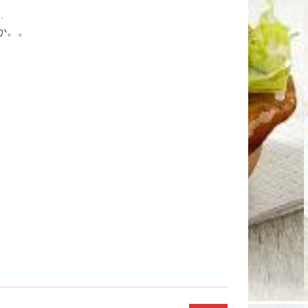
…
か。。