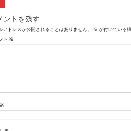
前
前
の
記
メントを残す
事:
ルアドレスが公開されることはありません。
※
が付いている欄
ント
※
※
ル
※