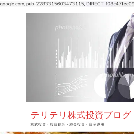
google.com, pub-2283315603473115, DIRECT, f08c47fec0
コ
ン
テ
ン
ツ
へ
ス
キ
ッ
プ
テリテリ株式投資ブログ
株式投資・投資信託・純金投資・資産運用