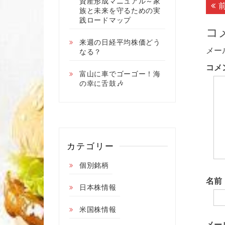
投
資産形成マニュアル～家
族と未来を守るための実
稿
践ロードマップ
コ
ナ
来週の日経平均株価どう
ビ
メー
なる？
ゲ
コメ
富山に車でゴーゴー！海
ー
の幸に舌鼓🎶
シ
ョ
ン
カテゴリー
個別銘柄
名前
日本株情報
米国株情報
メー