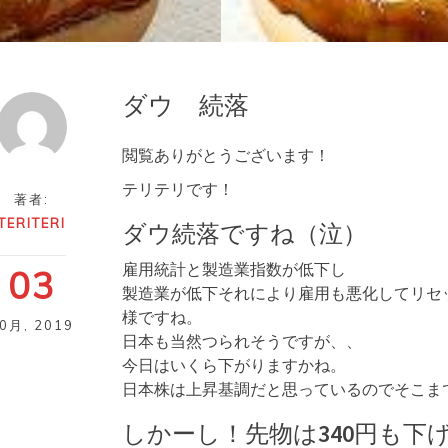
ダウ 続落
閲覧ありがとうございます！
テリテリです！
著者:
TERITERI
ダウ続落ですね（泣）
雇用統計と製造業指数が低下し
03
製造業が低下それにより雇用も悪化してリセ
様ですね。
10月
,
2019
日本も当然つられそうですが、、
今日はいくら下がりますかね。
日本株は上昇基調だと思っているのでそこま
しかーし！先物は340円も下