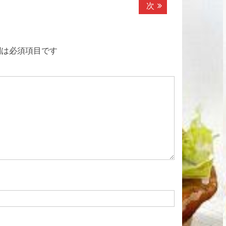
次
次
の
記
事:
は必須項目です