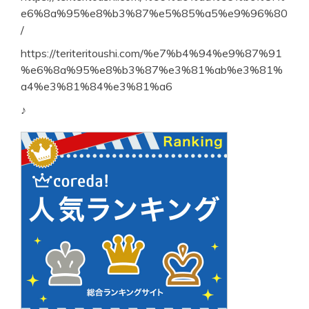
e6%8a%95%e8%b3%87%e5%85%a5%e9%96%80
/
https://teriteritoushi.com/%e7%b4%94%e9%87%91
%e6%8a%95%e8%b3%87%e3%81%ab%e3%81%
a4%e3%81%84%e3%81%a6
♪