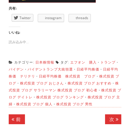
共有:
Twitter
instagram
threads
いいね:
読み込み中...
カテゴリー:
日本株情報
タグ:
エフオン 購入
・
トランプ
・
バイデン
・
バイデントランプ大統領選
・
日経平均株価
・
日経平均
株価 テリテリ
・
日経平均株価 株式投資 ブログ
・
株式投資 ブ
ログ
・
株式投資 ブログ おじさん
・
株式投資 ブログ おすすめ
・
株
式投資 ブログ サラリーマン 株式投資 ブログ 初心者
・
株式投資 ブ
ログ デイトレ
・
株式投資 ブログ ランキング
・
株式投資 ブログ 主
婦
・
株式投資 ブログ 個人
・
株式投資 ブログ 男性
投
前
次
前
次
稿
の
の