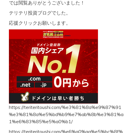
では閲覧ありがとうございました！
テリテリ投資ブログでした。
応援クリックお願いします。
https://teriteritoushi.com/%e3%81%8a%e9%87%91
%e3%81%8a%e5%bd%b9%e7%ab%8b%e3%81%a
1%e6%83%85%e5%a0%b1/
https://teriteritoushi.com/%e6%a0%aa%e5%bc%8f%