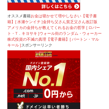
オススメ書籍
お金は寝かせて増やしなさい【電子書
籍】[ 水瀬ケンイチ ]金持ち父さん貧乏父さん改訂版
アメリカの金持ちが教えてくれるお金の哲学 [ ロバー
ト・T．キヨサキ ]ウォール街のランダム・ウォーカー
株式投資の不滅の真理【電子書籍】[ バートン・マル
キール ]
スポンサーリンク