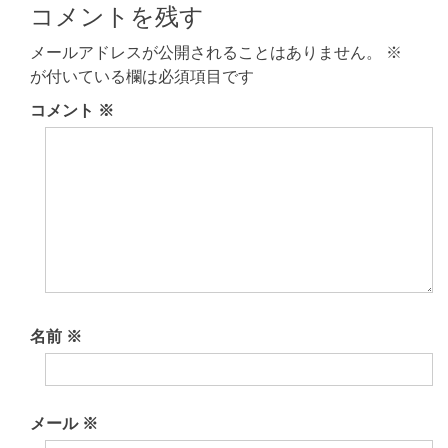
記
記
コメントを残す
ナ
事:
事:
ビ
メールアドレスが公開されることはありません。
※
が付いている欄は必須項目です
ゲ
コメント
※
ー
シ
ョ
ン
名前
※
メール
※