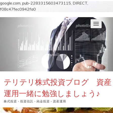
google.com, pub-2283315603473115, DIRECT,
f08c47fec0942fa0
コ
ン
ナ
テ
ビ
ン
ゲ
ー
ツ
シ
へ
ョ
ス
ン
キ
を
切
ッ
り
プ
替
え
テリテリ株式投資ブログ 資産
運用一緒に勉強しましょう♪
株式投資・投資信託・純金投資・資産運用