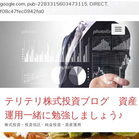
google.com, pub-2283315603473115, DIRECT,
f08c47fec0942fa0
コ
ン
ナ
テ
ビ
ン
ゲ
ー
ツ
シ
へ
ョ
ス
ン
キ
を
切
ッ
り
プ
替
え
テリテリ株式投資ブログ 資産
運用一緒に勉強しましょう♪
株式投資・投資信託・純金投資・資産運用