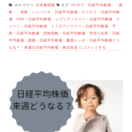
カテゴリー:
日本株情報
タグ:
NYダウ 日経平均株価
・
価
格
・
考察
・
シンバイオ 日経平均株価
・
テリテリ
・
日経平均株
価 PBR
・
日経平均株価 ジブリアノマリー
・
日経平均株価 チ
ャート
・
日経平均株価 トトロアノマリー
・
日経平均株価 予
想
・
日経平均株価 恐怖指数
・
日経平均株価 空売り比率
・
日経
平均株価 調整
・
日経平均株価 騰落レシオ
・
日経平均株価どう
来
なる？
・
来週の日経平均株価
・
株式投資
にコメントする
週
の
日
経
平
均
株
価
ど
う
な
る？