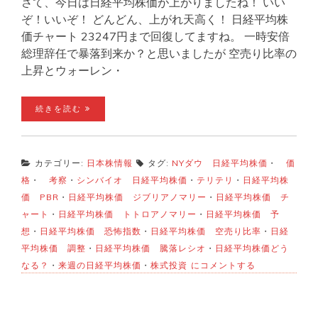
さて、今日は日経平均株価が上がりましたね！ いい
ぞ！いいぞ！ どんどん、上がれ天高く！ 日経平均株
価チャート 23247円まで回復してますね。 一時安倍
総理辞任で暴落到来か？と思いましたが 空売り比率の
上昇とウォーレン・
続きを読む
カテゴリー:
日本株情報
タグ:
NYダウ 日経平均株価
・
価
格
・
考察
・
シンバイオ 日経平均株価
・
テリテリ
・
日経平均株
価 PBR
・
日経平均株価 ジブリアノマリー
・
日経平均株価 チ
ャート
・
日経平均株価 トトロアノマリー
・
日経平均株価 予
想
・
日経平均株価 恐怖指数
・
日経平均株価 空売り比率
・
日経
平均株価 調整
・
日経平均株価 騰落レシオ
・
日経平均株価どう
9
なる？
・
来週の日経平均株価
・
株式投資
にコメントする
月
2
日
の