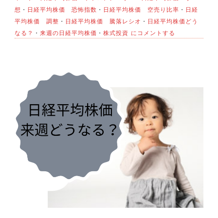
想
・
日経平均株価 恐怖指数
・
日経平均株価 空売り比率
・
日経
平均株価 調整
・
日経平均株価 騰落レシオ
・
日経平均株価どう
日
なる？
・
来週の日経平均株価
・
株式投資
にコメントする
経
平
均
株
価
来
週
ど
う
な
る？