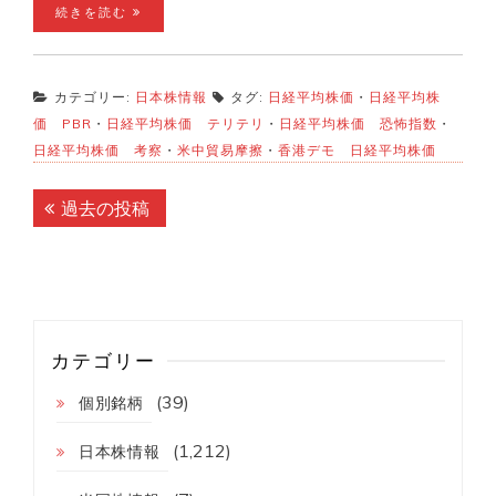
続きを読む
カテゴリー:
日本株情報
タグ:
日経平均株価
・
日経平均株
価 PBR
・
日経平均株価 テリテリ
・
日経平均株価 恐怖指数
・
日経平均株価 考察
・
米中貿易摩擦
・
香港デモ 日経平均株価
投
過去の投稿
稿
ナ
ビ
ゲ
カテゴリー
ー
(39)
個別銘柄
シ
(1,212)
ョ
日本株情報