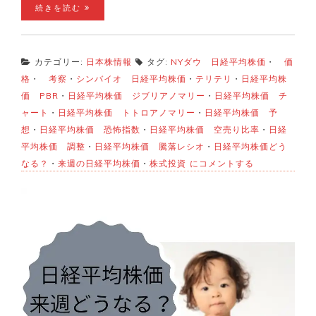
続きを読む
カテゴリー:
日本株情報
タグ:
NYダウ 日経平均株価
・
価
格
・
考察
・
シンバイオ 日経平均株価
・
テリテリ
・
日経平均株
価 PBR
・
日経平均株価 ジブリアノマリー
・
日経平均株価 チ
ャート
・
日経平均株価 トトロアノマリー
・
日経平均株価 予
想
・
日経平均株価 恐怖指数
・
日経平均株価 空売り比率
・
日経
平均株価 調整
・
日経平均株価 騰落レシオ
・
日経平均株価どう
日
なる？
・
来週の日経平均株価
・
株式投資
にコメントする
経
平
均
株
価
来
週
は
ど
う
な
る？