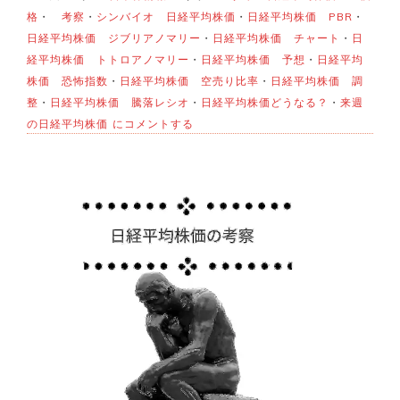
格
・
考察
・
シンバイオ 日経平均株価
・
日経平均株価 PBR
・
日経平均株価 ジブリアノマリー
・
日経平均株価 チャート
・
日
経平均株価 トトロアノマリー
・
日経平均株価 予想
・
日経平均
株価 恐怖指数
・
日経平均株価 空売り比率
・
日経平均株価 調
整
・
日経平均株価 騰落レシオ
・
日経平均株価どうなる？
・
来週
来
の日経平均株価
にコメントする
週
の
日
経
平
均
株
価
ど
う
な
る？