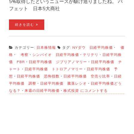
5%取得したというニュースが駆け巡りましたね。 バ
フェット 日本5大商社
続きを読む
カテゴリー:
日本株情報
タグ:
NYダウ 日経平均株価
・
価
格
・
考察
・
シンバイオ 日経平均株価
・
テリテリ
・
日経平均株
価 PBR
・
日経平均株価 ジブリアノマリー
・
日経平均株価 チ
ャート
・
日経平均株価 トトロアノマリー
・
日経平均株価 予
想
・
日経平均株価 恐怖指数
・
日経平均株価 空売り比率
・
日経
平均株価 調整
・
日経平均株価 騰落レシオ
・
日経平均株価どう
日
なる？
・
来週の日経平均株価
・
株式投資
にコメントする
経
平
均
株
価
来
週
ど