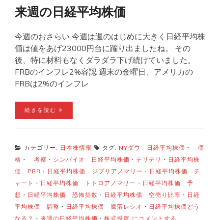
来週の日経平均株価
今週のおさらい 今週は週のはじめに大きく日経平均株
価は値をあげ23000円台に躍り出ましたね。 その
後、特に材料もなくダラダラ下げ続けていました。
FRBのインフレ2%容認 週末の金曜日、アメリカの
FRBは2%のインフレ
続きを読む
カテゴリー:
日本株情報
タグ:
NYダウ 日経平均株価
・
価
格
・
考察
・
シンバイオ 日経平均株価
・
テリテリ
・
日経平均株
価 PBR
・
日経平均株価 ジブリアノマリー
・
日経平均株価 チ
ャート
・
日経平均株価 トトロアノマリー
・
日経平均株価 予
想
・
日経平均株価 恐怖指数
・
日経平均株価 空売り比率
・
日経
平均株価 調整
・
日経平均株価 騰落レシオ
・
日経平均株価どう
来
なる？
・
来週の日経平均株価
・
株式投資
にコメントする