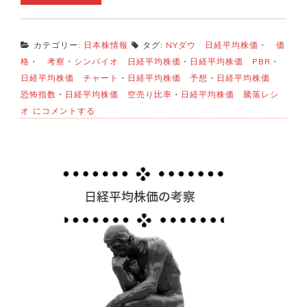
カテゴリー:
日本株情報
タグ:
NYダウ 日経平均株価
・
価
格
・
考察
・
シンバイオ 日経平均株価
・
日経平均株価 PBR
・
日経平均株価 チャート
・
日経平均株価 予想
・
日経平均株価
恐怖指数
・
日経平均株価 空売り比率
・
日経平均株価 騰落レシ
日
オ
にコメントする
経
平
均
株
価
現
状
考
察