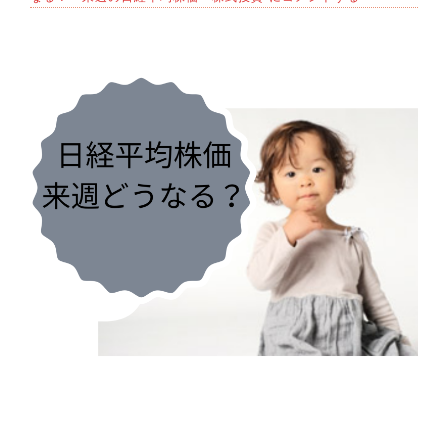
週
の
日
経
平
均
株
価