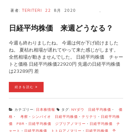
著者:
TERITERI
22
8月
2020
,
日経平均株価 来週どうなる？
今週も終わりましたね。 今週は何か下げ続けました
ね。 夏枯れ相場が遅れてやって来た感じがします。
全然相場が動きませんでした。 日経平均株価 チャー
トと価格 日経平均株価22920円 先週の日経平均株価
は23289円 差
続きを読む
カテゴリー:
日本株情報
タグ:
NYダウ 日経平均株価
・
価
格
・
考察
・
シンバイオ 日経平均株価
・
テリテリ
・
日経平均株
価 PBR
・
日経平均株価 ジブリアノマリー
・
日経平均株価 チ
ャート
・
日経平均株価 トトロアノマリー
・
日経平均株価 予